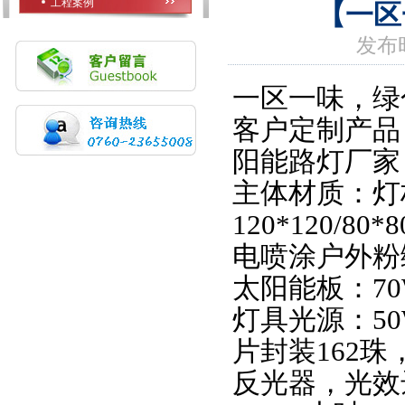
工程案例
【一区
发布时
一区一味，绿
客户定制产品
阳能路灯厂家
主体材质：灯
120*120/80*8
电喷涂户外粉
太阳能板：
7
灯具光源：
5
片封装
162
珠
反光器，光效