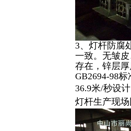
3、
灯杆防腐
一致。无皱皮
存在，锌层厚
GB2694-98
标
36.9
米
/
秒设计
灯杆生产现场