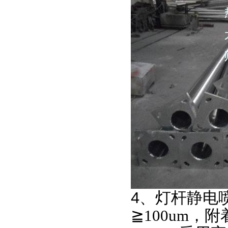
4、灯杆静电
≧100um
，附